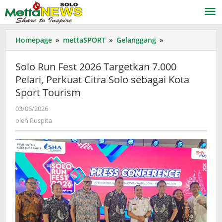
Lewati
ke
konten
Solo
Homepage
»
mettaSPORT
»
Gelanggang
»
Run
Fest
Solo Run Fest 2026 Targetkan 7.000
2026
Pelari, Perkuat Citra Solo sebagai Kota
Targetkan
Sport Tourism
7.000
Pelari,
oleh
03/06/2026
Perkuat
Puspita
oleh
Puspita
Citra
Solo
sebagai
Kota
Sport
Tourism