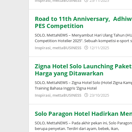
Inspirasi
,
mettaBUSINESS
25/11/2025
Adinda
Wardani
Road to 11th Anniversary, Adhiwa
PES Competition
SOLO, MettaNEWS – Menyambut Hari Ulang Tahun (HUT)
Competition Hotelier 2025”. Sebuah kompetisi e-sport
oleh
Inspirasi
,
mettaBUSINESS
12/11/2025
Adinda
Wardani
Zigna Hotel Solo Launching Paket 
Harga yang Ditawarkan
SOLO, MettaNEWS – Zigna Hotel Solo (Hotel Zigna Kam
Training Bahasa Inggris ’Zigna Hotel
oleh
Inspirasi
,
mettaBUSINESS
23/10/2025
Adinda
Wardani
Solo Paragon Hotel Hadirkan Men
SOLO, MettaNEWS – Pada akhir pekan ini, Solo Parago
berupa penyetan. Terdiri dari ayam, bebek, ikan,