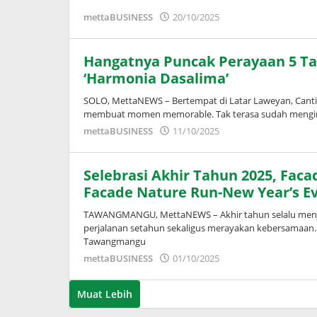
oleh
mettaBUSINESS
20/10/2025
Adinda
Wardani
Hangatnya Puncak Perayaan 5 Ta
‘Harmonia Dasalima’
SOLO, MettaNEWS – Bertempat di Latar Laweyan, Canti
membuat momen memorable. Tak terasa sudah mengin
oleh
mettaBUSINESS
11/10/2025
Adinda
Wardani
Selebrasi Akhir Tahun 2025, Fa
Facade Nature Run-New Year’s Ev
TAWANGMANGU, MettaNEWS – Akhir tahun selalu menj
perjalanan setahun sekaligus merayakan kebersamaan
Tawangmangu
oleh
mettaBUSINESS
01/10/2025
Adinda
Wardani
Muat Lebih