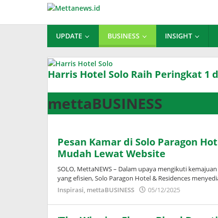
Lewati
ke
konten
UPDATE
BUSINESS
INSIGHT
Harris Hotel Solo Raih Peringkat 1 
Inspirasi
,
mettaBUSINESS
mettaBUSINESS
14/01/2026
oleh
Adinda
Pesan Kamar di Solo Paragon Hote
Wardani
Mudah Lewat Website
SOLO, MettaNEWS – Dalam upaya mengikuti kemajuan 
yang efisien, Solo Paragon Hotel & Residences menyed
oleh
Inspirasi
,
mettaBUSINESS
05/12/2025
Adinda
Wardani