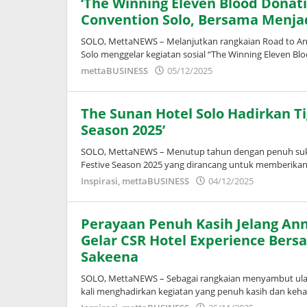
‘The Winning Eleven Blood Donat
Convention Solo, Bersama Menj
SOLO, MettaNEWS – Melanjutkan rangkaian Road to Ann
Solo menggelar kegiatan sosial “The Winning Eleven Bl
oleh
mettaBUSINESS
05/12/2025
Adinda
Wardani
The Sunan Hotel Solo Hadirkan Ti
Season 2025’
SOLO, MettaNEWS – Menutup tahun dengan penuh suka
Festive Season 2025 yang dirancang untuk memberika
oleh
Inspirasi
,
mettaBUSINESS
04/12/2025
Adinda
Wardani
Perayaan Penuh Kasih Jelang Ann
Gelar CSR Hotel Experience Bers
Sakeena
SOLO, MettaNEWS – Sebagai rangkaian menyambut ulan
kali menghadirkan kegiatan yang penuh kasih dan keh
oleh