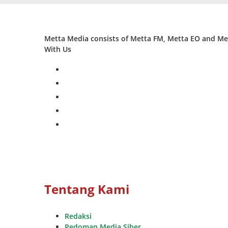
Metta Media consists of Metta FM, Metta EO and Met
With Us
facebook
twitter
instagram
whatsapp
youtube
Tentang Kami
Redaksi
Pedoman Media Siber