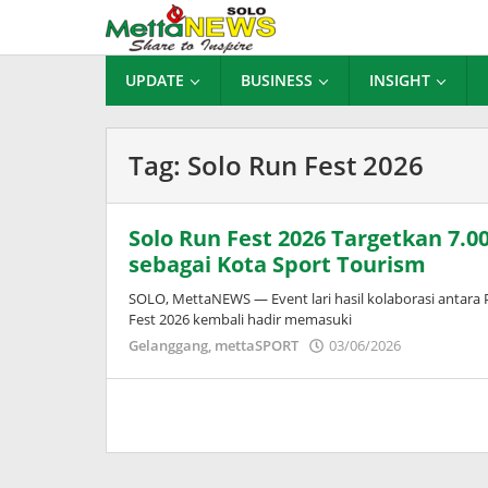
Lewati
ke
konten
UPDATE
BUSINESS
INSIGHT
Tag:
Solo Run Fest 2026
Solo Run Fest 2026 Targetkan 7.00
sebagai Kota Sport Tourism
SOLO, MettaNEWS — Event lari hasil kolaborasi antara
Fest 2026 kembali hadir memasuki
oleh
Gelanggang
,
mettaSPORT
03/06/2026
Puspita