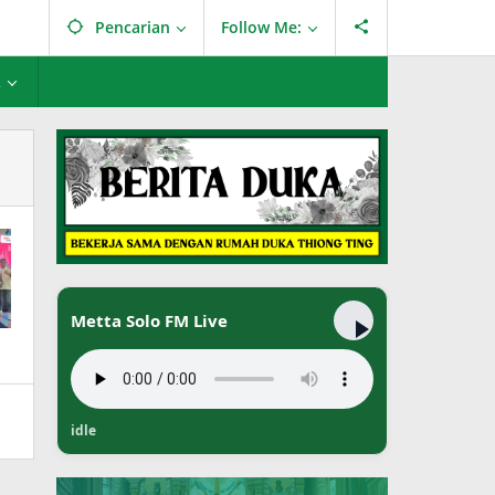
Pencarian
Follow Me:
L
Metta Solo FM Live
idle