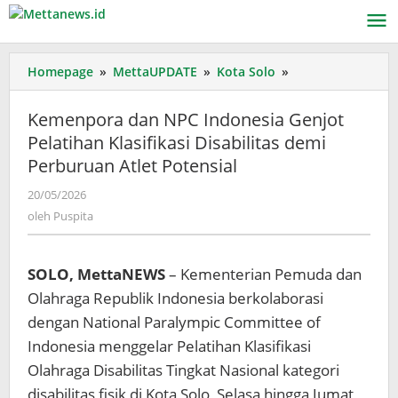
Lewati
ke
konten
Kemenpora
Homepage
»
MettaUPDATE
»
Kota Solo
»
dan
NPC
Kemenpora dan NPC Indonesia Genjot
Indonesia
Pelatihan Klasifikasi Disabilitas demi
Genjot
Perburuan Atlet Potensial
Pelatihan
Klasifikasi
oleh
20/05/2026
Disabilitas
Puspita
oleh
Puspita
demi
Perburuan
Atlet
SOLO, MettaNEWS
– Kementerian Pemuda dan
Potensial
Olahraga Republik Indonesia berkolaborasi
dengan National Paralympic Committee of
Indonesia menggelar Pelatihan Klasifikasi
Olahraga Disabilitas Tingkat Nasional kategori
disabilitas fisik di Kota Solo, Selasa hingga Jumat