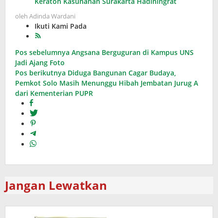
Keraton Kasunanan Surakarta Hadiningrat
oleh
Adinda Wardani
Ikuti Kami Pada
Navigasi
Pos sebelumnya
Angsana Berguguran di Kampus UNS
Jadi Ajang Foto
pos
Pos berikutnya
Diduga Bangunan Cagar Budaya,
Pemkot Solo Masih Menunggu Hibah Jembatan Jurug A
dari Kementerian PUPR
Jangan Lewatkan