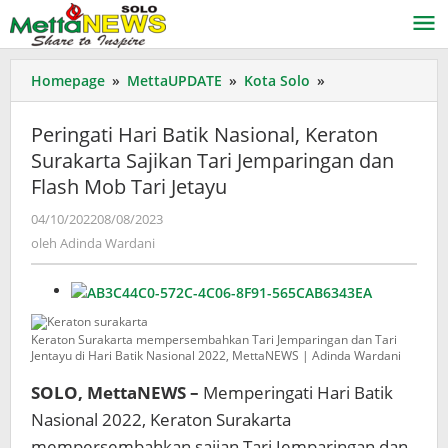
Lewati
ke
konten
Peringati
Homepage
»
MettaUPDATE
»
Kota Solo
»
Hari
Batik
Peringati Hari Batik Nasional, Keraton
Nasional,
Surakarta Sajikan Tari Jemparingan dan
Keraton
Flash Mob Tari Jetayu
Surakarta
Sajikan
oleh
04/10/2022
08/08/2023
Tari
Adinda
oleh
Adinda Wardani
Jemparingan
Wardani
dan
Flash
Mob
Tari
Keraton Surakarta mempersembahkan Tari Jemparingan dan Tari
Jetayu
Jentayu di Hari Batik Nasional 2022, MettaNEWS | Adinda Wardani
SOLO, MettaNEWS –
Memperingati Hari Batik
Nasional 2022, Keraton Surakarta
mempersembahkan sajian Tari Jemparingan dan