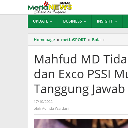
Lewati
ke
konten
UPDATE
BUSINESS
INSIGHT
Mahfud
Homepage
»
mettaSPORT
»
Bola
»
MD
Tidak
Mahfud MD Tida
Bisa
Paksa
dan Exco PSSI M
Ketum
dan
Exco
Tanggung Jawab
PSSI
Mundur,
Hanya
oleh
17/10/2022
Minta
Adinda
oleh
Adinda Wardani
Tanggung
Wardani
Jawab
Moral