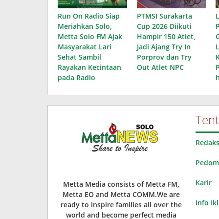
Run On Radio Siap
PTMSI Surakarta
Meriahkan Solo,
Cup 2026 Diikuti
Metta Solo FM Ajak
Hampir 150 Atlet,
Masyarakat Lari
Jadi Ajang Try In
Sehat Sambil
Porprov dan Try
Rayakan Kecintaan
Out Atlet NPC
pada Radio
Ten
Redaks
Pedoma
Karir
Metta Media consists of Metta FM,
Metta EO and Metta COMM.We are
Info Ik
ready to inspire families all over the
world and become perfect media