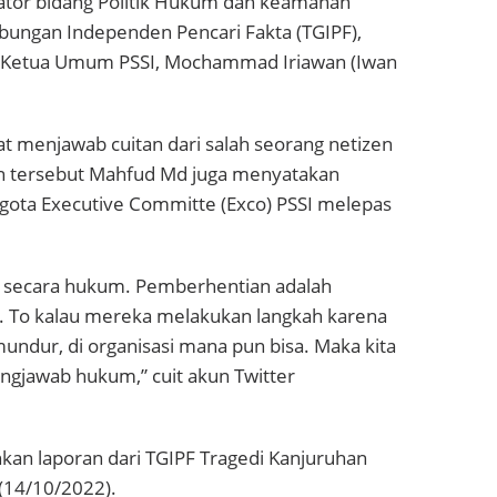
ator bidang Politik Hukum dan keamanan
bungan Independen Pencari Fakta (TGIPF),
 Ketua Umum PSSI, Mochammad Iriawan (Iwan
t menjawab cuitan dari salah seorang netizen
san tersebut Mahfud Md juga menyatakan
gota Executive Committe (Exco) PSSI melepas
i secara hukum. Pemberhentian adalah
i. To kalau mereka melakukan langkah karena
undur, di organisasi mana pun bisa. Maka kita
ngjawab hukum,” cuit akun Twitter
n laporan dari TGIPF Tragedi Kanjuruhan
(14/10/2022).