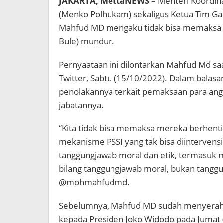
JAKARTA, MettaNEWS –
Menteri Koordin
(Menko Polhukam) sekaligus Ketua Tim Ga
Mahfud MD mengaku tidak bisa memaksa
Bule) mundur.
Pernyaataan ini dilontarkan Mahfud Md saa
Twitter, Sabtu (15/10/2022). Dalam bala
penolakannya terkait pemaksaan para ang
jabatannya.
“Kita tidak bisa memaksa mereka berhent
mekanisme PSSI yang tak bisa diintervens
tanggungjawab moral dan etik, termasuk m
bilang tanggungjawab moral, bukan tanggu
@mohmahfudmd.
Sebelumnya, Mahfud MD sudah menyerahka
kepada Presiden Joko Widodo pada Jumat 