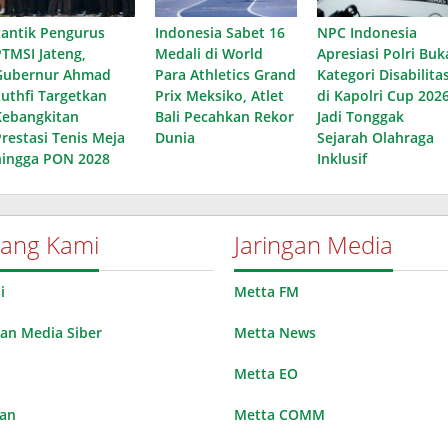
Lantik Pengurus
Indonesia Sabet 16
NPC Indonesia
PTMSI Jateng,
Medali di World
Apresiasi Polri Buk
Gubernur Ahmad
Para Athletics Grand
Kategori Disabilita
Luthfi Targetkan
Prix Meksiko, Atlet
di Kapolri Cup 2026
Kebangkitan
Bali Pecahkan Rekor
Jadi Tonggak
Prestasi Tenis Meja
Dunia
Sejarah Olahraga
hingga PON 2028
Inklusif
tang Kami
Jaringan Media
i
Metta FM
n Media Siber
Metta News
Metta EO
lan
Metta COMM