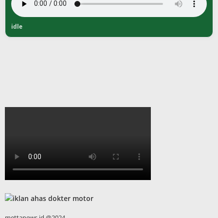
idle
mettanews.id @2024