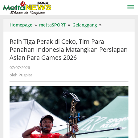
Lewati
ke
konten
Raih
Homepage
»
mettaSPORT
»
Gelanggang
»
Tiga
Perak
Raih Tiga Perak di Ceko, Tim Para
di
Panahan Indonesia Matangkan Persiapan
Ceko,
Asian Para Games 2026
Tim
Para
oleh
07/07/2026
Panahan
Puspita
oleh
Puspita
Indonesia
Matangkan
Persiapan
Asian
Para
Games
2026