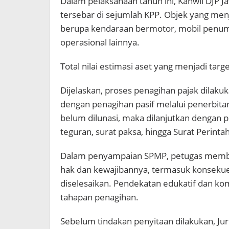
Dalam pelaksanaan tahun ini, Kanwil DJP J
tersebar di sejumlah KPP. Objek yang men
berupa kendaraan bermotor, mobil penumpa
operasional lainnya.
Total nilai estimasi aset yang menjadi tar
Dijelaskan, proses penagihan pajak dilaku
dengan penagihan pasif melalui penerbitan
belum dilunasi, maka dilanjutkan dengan 
teguran, surat paksa, hingga Surat Perint
Dalam penyampaian SPMP, petugas member
hak dan kewajibannya, termasuk konsekue
diselesaikan. Pendekatan edukatif dan ko
tahapan penagihan.
Sebelum tindakan penyitaan dilakukan, Juru