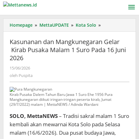
Lewati
ke
konten
Kasunanan
Homepage
»
MettaUPDATE
»
Kota Solo
»
dan
Mangkunegaran
Kasunanan dan Mangkunegaran Gelar
Gelar
Kirab Pusaka Malam 1 Suro Pada 16 Juni
Kirab
2026
Pusaka
Malam
oleh
15/06/2026
1
Puspita
oleh
Puspita
Suro
Pada
16
Kirab Pusaka Dalem Tahun Baru Jawa 1 Suro Ehe 1956 Pura
Juni
Mangkunegaran diikuti iringan-iringan peserta kirab, Jumat
2026
(29/7/2022) malam | MettaNEWS / Adinda Wardani
SOLO, MettaNEWS
– Tradisi sakral malam 1 Suro
kembali akan mewarnai Kota Solo pada Selasa
malam (16/6/2026). Dua pusat budaya Jawa,