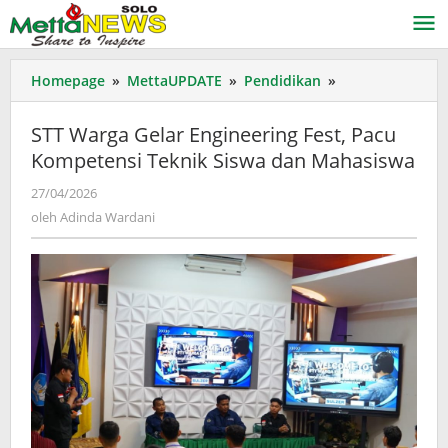
Lewati
ke
konten
STT
Homepage
»
MettaUPDATE
»
Pendidikan
»
Warga
Gelar
STT Warga Gelar Engineering Fest, Pacu
Engineering
Kompetensi Teknik Siswa dan Mahasiswa
Fest,
Pacu
oleh
27/04/2026
Kompetensi
Adinda
oleh
Adinda Wardani
Teknik
Wardani
Siswa
dan
Mahasiswa