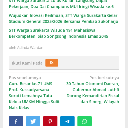
STT Warga Surakarta Lulus Kuliah Langsung Dapat
Pekerjaan, Doa Dai Champions MUI Iringi Wisuda ke-6
Wujudkan Inovasi Keilmuan, STT Warga Surakarta Gelar
Stadium General 2025/2026 Bersama Pemkab Sukoharjo
STT Warga Surakarta Wisuda 191 Mahasiswa
Berkompeten, Siap Songsong Indonesia Emas 2045
oleh
Adinda Wardani
Ikuti Kami Pada
Navigasi
Pos sebelumnya
Pos berikutnya
Guru Besar ke-71 UMS
30 Tahun Otonomi Daerah,
pos
Prof. Kussudyarsana
Gubernur Ahmad Luthfi
Soroti Lemahnya Tata
Dorong Kemandirian Fiskal
Kelola UMKM Hingga Sulit
dan Sinergi Wilayah
Naik Kelas