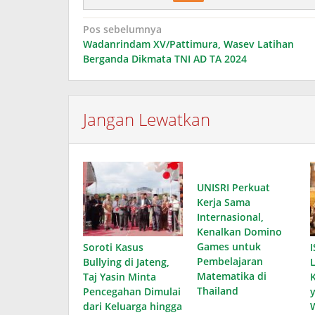
Navigasi
Pos sebelumnya
Wadanrindam XV/Pattimura, Wasev Latihan
pos
Berganda Dikmata TNI AD TA 2024
Jangan Lewatkan
UNISRI Perkuat
Kerja Sama
Internasional,
Kenalkan Domino
Games untuk
Soroti Kasus
I
Pembelajaran
Bullying di Jateng,
Matematika di
Taj Yasin Minta
Thailand
Pencegahan Dimulai
dari Keluarga hingga