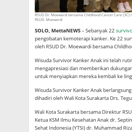
RSUD Dr. Moewardi bersama Childhood Cancer Care (3C) m
RSUD. Moewardi
SOLO, MettaNEWS
– Sebanyak 22
surviv
pengobatan kemoterapi kanker. Ke 22 surv
oleh RSUD Dr. Moewardi bersama Childhoo
Wisuda Survivor Kanker Anak ini telah ruti
mengapresiasi dan memberikan dukungan 
untuk menyiapkan mereka kembali ke lin
Wisuda Survivor Kanker Anak berlangsung
dihadiri oleh Wali Kota Surakarta Drs. Teg
Wali Kota Surakarta bersama Direktur RSU
Ketua KSM Ilmu Kesehatan Anak dr. Septin 
Sehat Indonesia (YTSI) dr. Muhammad Riza