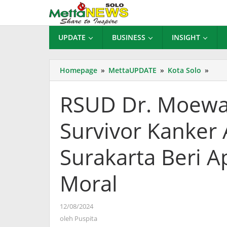
Lewati
ke
konten
UPDATE
BUSINESS
INSIGHT
RSU
Homepage
»
MettaUPDATE
»
Kota Solo
»
Dr.
Moew
RSUD Dr. Moewa
&
3C
Survivor Kanker 
Wisu
22
Surv
Surakarta Beri 
Kank
Anak
Moral
Wali
Kota
Sura
oleh
12/08/2024
Beri
Puspita
oleh
Puspita
Apre