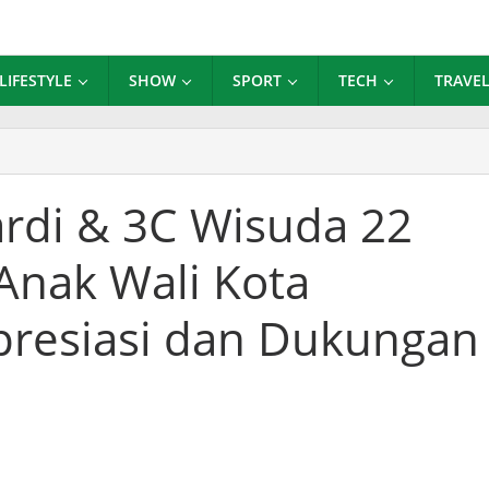
LIFESTYLE
SHOW
SPORT
TECH
TRAVE
D
ardi
rdi & 3C Wisuda 22
Anak Wali Kota
da
ivor
Apresiasi dan Dukungan
er
karta
siasi