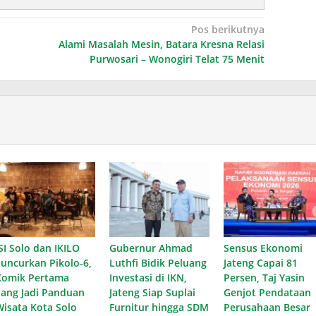
Pos berikutnya
Alami Masalah Mesin, Batara Kresna Relasi
Purwosari – Wonogiri Telat 75 Menit
SI Solo dan IKILO
Gubernur Ahmad
Sensus Ekonomi
Luncurkan Pikolo-6,
Luthfi Bidik Peluang
Jateng Capai 81
Komik Pertama
Investasi di IKN,
Persen, Taj Yasin
yang Jadi Panduan
Jateng Siap Suplai
Genjot Pendataan
Wisata Kota Solo
Furnitur hingga SDM
Perusahaan Besar