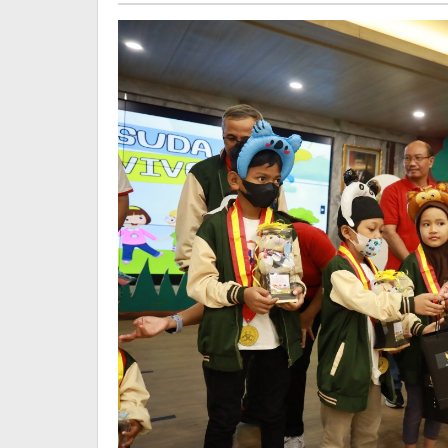
dan
Duk
Mora