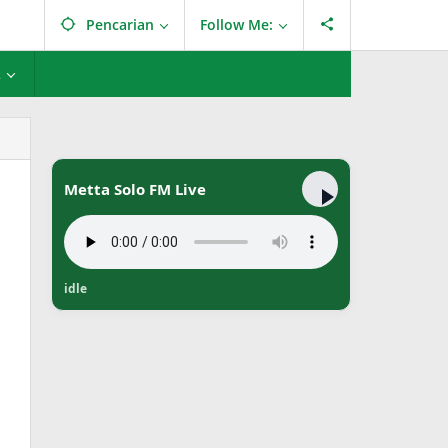
Pencarian
Follow Me:
L
Metta Solo FM Live
idle