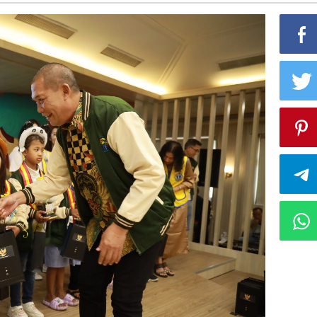
ungan
l