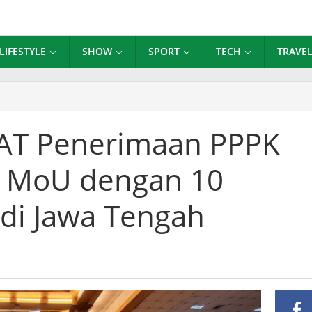
LIFESTYLE
SHOW
SPORT
TECH
TRAVE
si
 CAT Penerimaan PPPK
rimaan
 MoU dengan 10
K
un
di Jawa Tengah
an
paten/Kota