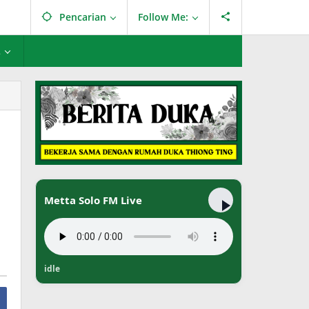
Pencarian
Follow Me:
L
Metta Solo FM Live
idle