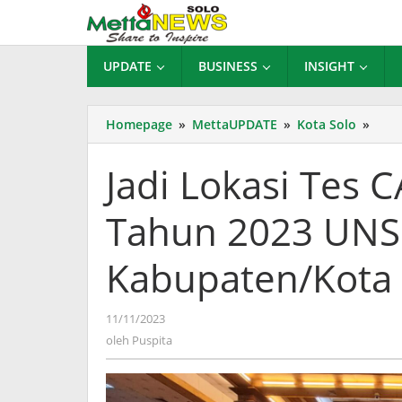
Lewati
ke
konten
UPDATE
BUSINESS
INSIGHT
Jadi
Homepage
»
MettaUPDATE
»
Kota Solo
»
Loka
Tes
Jadi Lokasi Tes
CAT
Pene
Tahun 2023 UNS
PPP
Tah
2023
Kabupaten/Kota 
UNS
MoU
deng
oleh
11/11/2023
10
Puspita
oleh
Puspita
Kabu
di
Jawa