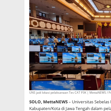
Teng
UNS jadi lokasi pelaksanaan Tes CAT P3K | MettaNEWS / P
SOLO, MettaNEWS
– Universitas Sebelas
Kabupaten/Kota di Jawa Tengah dalam pel