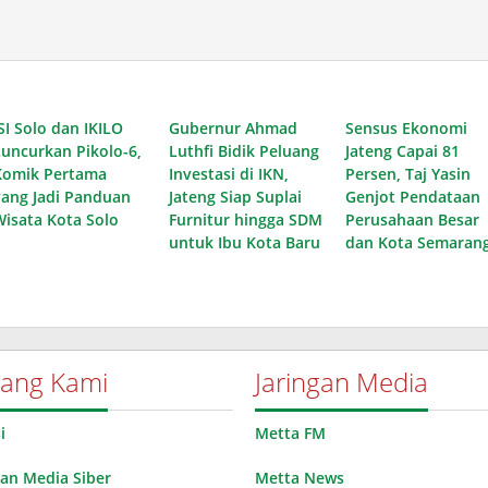
SI Solo dan IKILO
Gubernur Ahmad
Sensus Ekonomi
Luncurkan Pikolo-6,
Luthfi Bidik Peluang
Jateng Capai 81
Komik Pertama
Investasi di IKN,
Persen, Taj Yasin
yang Jadi Panduan
Jateng Siap Suplai
Genjot Pendataan
Wisata Kota Solo
Furnitur hingga SDM
Perusahaan Besar
untuk Ibu Kota Baru
dan Kota Semaran
tang Kami
Jaringan Media
i
Metta FM
n Media Siber
Metta News