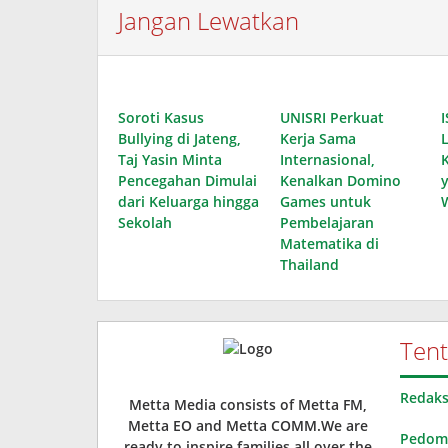
Jangan Lewatkan
Soroti Kasus
UNISRI Perkuat
I
Bullying di Jateng,
Kerja Sama
Taj Yasin Minta
Internasional,
Pencegahan Dimulai
Kenalkan Domino
dari Keluarga hingga
Games untuk
Sekolah
Pembelajaran
Matematika di
Thailand
Ten
Redaks
Metta Media consists of Metta FM,
Metta EO and Metta COMM.We are
Pedoma
ready to inspire families all over the