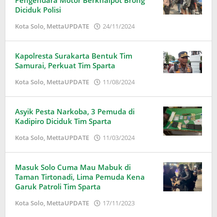
Pengendara Motor Berknalpot Brong
Diciduk Polisi
oleh
Kota Solo
,
MettaUPDATE
24/11/2024
Adinda
Wardani
Kapolresta Surakarta Bentuk Tim
Samurai, Perkuat Tim Sparta
oleh
Kota Solo
,
MettaUPDATE
11/08/2024
Puspita
Asyik Pesta Narkoba, 3 Pemuda di
Kadipiro Diciduk Tim Sparta
oleh
Kota Solo
,
MettaUPDATE
11/03/2024
Adinda
Wardani
Masuk Solo Cuma Mau Mabuk di
Taman Tirtonadi, Lima Pemuda Kena
Garuk Patroli Tim Sparta
oleh
Kota Solo
,
MettaUPDATE
17/11/2023
Puspita