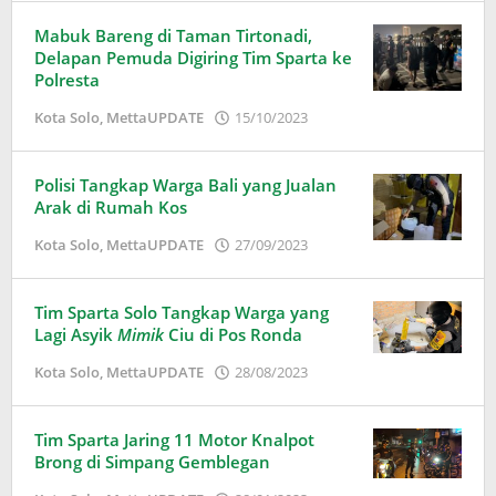
Mabuk Bareng di Taman Tirtonadi,
Delapan Pemuda Digiring Tim Sparta ke
Polresta
oleh
Kota Solo
,
MettaUPDATE
15/10/2023
Puspita
Polisi Tangkap Warga Bali yang Jualan
Arak di Rumah Kos
oleh
Kota Solo
,
MettaUPDATE
27/09/2023
Puspita
Tim Sparta Solo Tangkap Warga yang
Lagi Asyik
Mimik
Ciu di Pos Ronda
oleh
Kota Solo
,
MettaUPDATE
28/08/2023
Puspita
Tim Sparta Jaring 11 Motor Knalpot
Brong di Simpang Gemblegan