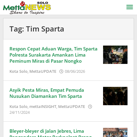
Lewati
ke
konten
Tag:
Tim Sparta
Respon Cepat Aduan Warga, Tim Sparta
Polresta Surakarta Amankan Lima
Peminum Miras di Pasar Nongko
oleh
Kota Solo
,
MettaUPDATE
08/06/2026
Puspita
Asyik Pesta Miras, Empat Pemuda
Nusukan Diamankan Tim Sparta
Kota Solo
,
mettaINSIGHT
,
MettaUPDATE
oleh
24/11/2024
Adinda
Wardani
Bleyer-bleyer di Jalan Jebres, Lima