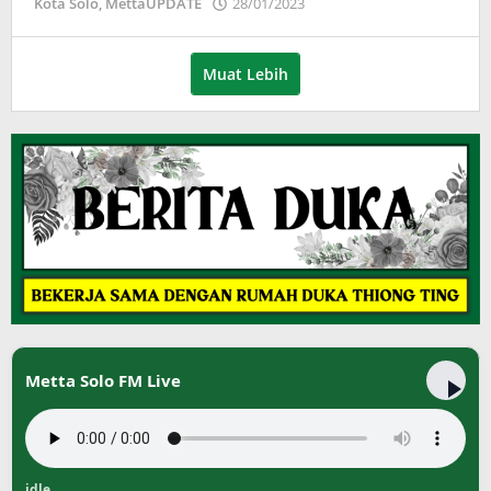
oleh
Kota Solo
,
MettaUPDATE
28/01/2023
Adinda
Wardani
Muat Lebih
Metta Solo FM Live
idle