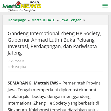
Lewati
ke
konten
Gandeng
Homepage
»
MettaUPDATE
»
Jawa Tengah
»
International
Zheng
Gandeng International Zheng He Society,
He
Gubernur Ahmad Luthfi Buka Peluang
Society,
Investasi, Perdagangan, dan Pariwisata
Gubernur
Ahmad
Jateng
Luthfi
oleh
02/07/2026
Buka
Puspita
Peluang
oleh
Puspita
Investasi,
Perdagangan,
dan
SEMARANG, MettaNEWS
– Pemerintah Provinsi
Pariwisata
Jawa Tengah memperkuat diplomasi ekonomi
Jateng
melalui jalur budaya dengan menggandeng
International Zheng He Society yang berbasis di
Singapura. Kolaborasi tersebut diarahkan untuk