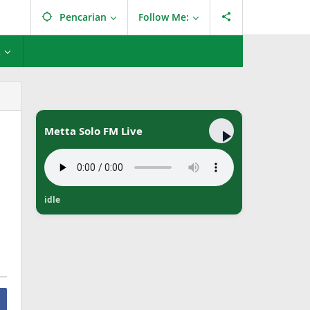
Pencarian
Follow Me:
L
Metta Solo FM Live
idle