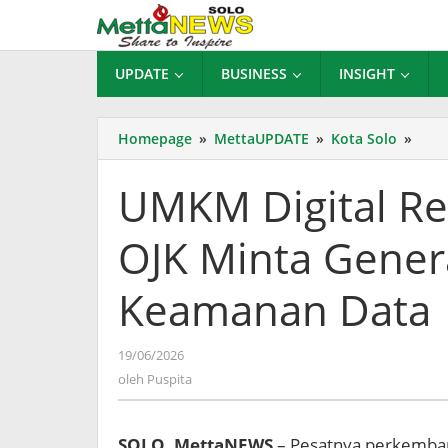
Lewati
ke
konten
UPDATE
BUSINESS
INSIGHT
UMK
Homepage
»
MettaUPDATE
»
Kota Solo
»
Digit
Rent
UMKM Digital Re
Sera
Siber
OJK Minta Gener
OJK
Mint
Gene
Keamanan Data
Mud
Mele
Kea
oleh
19/06/2026
Data
Puspita
oleh
Puspita
SOLO, MettaNEWS
– Pesatnya perkembang