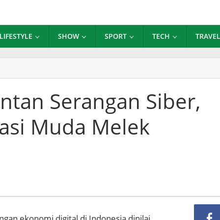
LIFESTYLE
SHOW
SPORT
TECH
TRAVE
M
al
an
ntan Serangan Siber,
ngan
,
asi Muda Melek
a
rasi
a
k
manan
an ekonomi digital di Indonesia dinilai