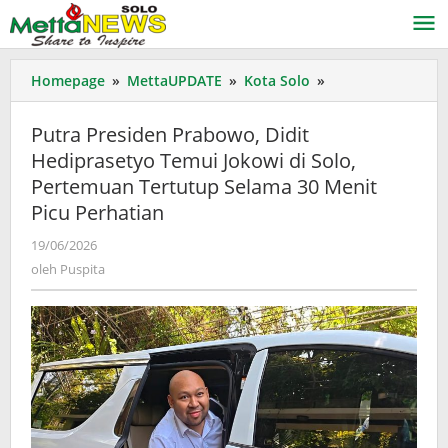
Lewati
ke
konten
Putra
Homepage
»
MettaUPDATE
»
Kota Solo
»
Presiden
Prabowo,
Putra Presiden Prabowo, Didit
Didit
Hediprasetyo Temui Jokowi di Solo,
Hediprasetyo
Pertemuan Tertutup Selama 30 Menit
Temui
Jokowi
Picu Perhatian
di
oleh
19/06/2026
Solo,
Puspita
Pertemuan
oleh
Puspita
Tertutup
Selama
30
Menit
Picu
Perhatian