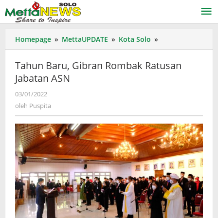
Lewati
ke
konten
Tahun
Homepage
»
MettaUPDATE
»
Kota Solo
»
Baru,
Gibran
Tahun Baru, Gibran Rombak Ratusan
Rombak
Jabatan ASN
Ratusan
Jabatan
oleh
03/01/2022
ASN
Puspita
oleh
Puspita