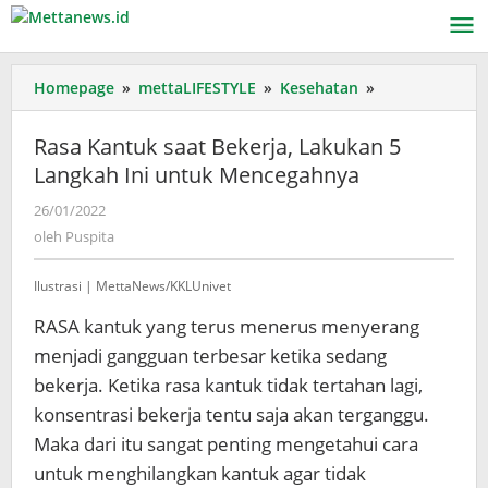
Lewati
ke
konten
Rasa
Homepage
»
mettaLIFESTYLE
»
Kesehatan
»
Kantuk
saat
Rasa Kantuk saat Bekerja, Lakukan 5
Bekerja,
Langkah Ini untuk Mencegahnya
Lakukan
5
oleh
26/01/2022
Langkah
Puspita
oleh
Puspita
Ini
untuk
Ilustrasi | MettaNews/KKLUnivet
Mencegahnya
RASA kantuk yang terus menerus menyerang
menjadi gangguan terbesar ketika sedang
bekerja. Ketika rasa kantuk tidak tertahan lagi,
konsentrasi bekerja tentu saja akan terganggu.
Maka dari itu sangat penting mengetahui cara
untuk menghilangkan kantuk agar tidak