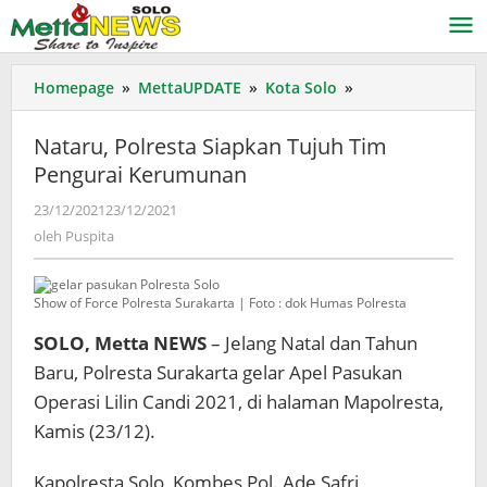
Lewati
ke
konten
Nataru,
Homepage
»
MettaUPDATE
»
Kota Solo
»
Polresta
Siapkan
Nataru, Polresta Siapkan Tujuh Tim
Tujuh
Pengurai Kerumunan
Tim
Pengurai
oleh
23/12/2021
23/12/2021
Kerumunan
Puspita
oleh
Puspita
Show of Force Polresta Surakarta | Foto : dok Humas Polresta
SOLO, Metta NEWS
– Jelang Natal dan Tahun
Baru, Polresta Surakarta gelar Apel Pasukan
Operasi Lilin Candi 2021, di halaman Mapolresta,
Kamis (23/12).
Kapolresta Solo, Kombes Pol. Ade Safri