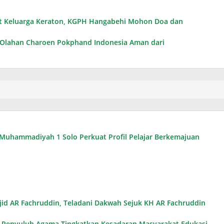
pat Keluarga Keraton, KGPH Hangabehi Mohon Doa dan
 Olahan Charoen Pokphand Indonesia Aman dari
SD Muhammadiyah 1 Solo Perkuat Profil Pelajar Berkemajuan
d AR Fachruddin, Teladani Dakwah Sejuk KH AR Fachruddin
n Penyuluh Agama Tingkatkan Kesadaran Masyarakat Edukasi