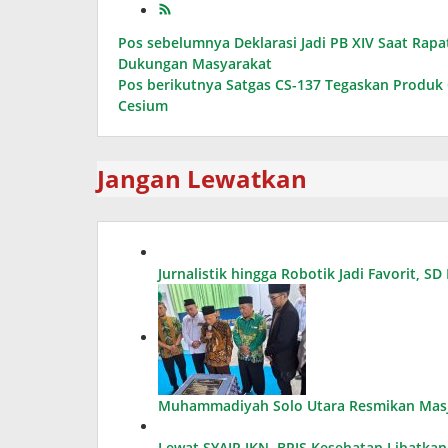
Navigasi
Pos sebelumnya
Deklarasi Jadi PB XIV Saat Ra
Dukungan Masyarakat
pos
Pos berikutnya
Satgas CS-137 Tegaskan Produk
Cesium
Jangan Lewatkan
Jurnalistik hingga Robotik Jadi Favorit, 
Muhammadiyah Solo Utara Resmikan Masji
Lewat SYAIR JKN, BPJS Kesehatan Libatka