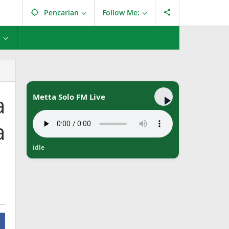
Pencarian
Follow Me:
L
a
Metta Solo FM Live
a
idle