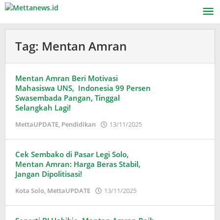
Lewati
ke
konten
Tag:
Mentan Amran
Mentan Amran Beri Motivasi
Mahasiswa UNS, Indonesia 99 Persen
Swasembada Pangan, Tinggal
Selangkah Lagi!
oleh
MettaUPDATE
,
Pendidikan
13/11/2025
Puspita
Cek Sembako di Pasar Legi Solo,
Mentan Amran: Harga Beras Stabil,
Jangan Dipolitisasi!
oleh
Kota Solo
,
MettaUPDATE
13/11/2025
Puspita