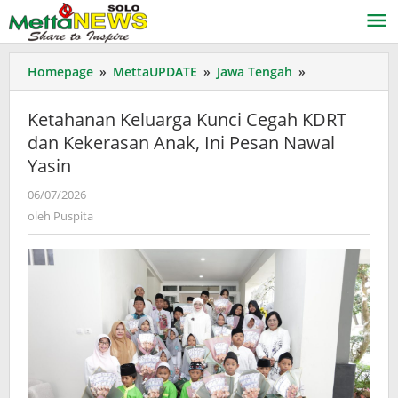
Lewati
ke
konten
Ketahanan
Homepage
»
MettaUPDATE
»
Jawa Tengah
»
Keluarga
Kunci
Ketahanan Keluarga Kunci Cegah KDRT
Cegah
dan Kekerasan Anak, Ini Pesan Nawal
KDRT
Yasin
dan
Kekerasan
oleh
06/07/2026
Anak,
Puspita
oleh
Puspita
Ini
Pesan
Nawal
Yasin