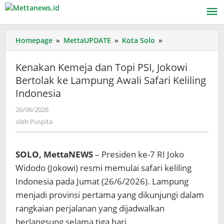
Lewati
ke
konten
Kenakan
Homepage
»
MettaUPDATE
»
Kota Solo
»
Kemeja
dan
Kenakan Kemeja dan Topi PSI, Jokowi
Topi
Bertolak ke Lampung Awali Safari Keliling
PSI,
Indonesia
Jokowi
Bertolak
oleh
26/06/2026
ke
Puspita
oleh
Puspita
Lampung
Awali
Safari
SOLO, MettaNEWS
– Presiden ke-7 RI Joko
Keliling
Indonesia
Widodo (Jokowi) resmi memulai safari keliling
Indonesia pada Jumat (26/6/2026). Lampung
menjadi provinsi pertama yang dikunjungi dalam
rangkaian perjalanan yang dijadwalkan
berlangsung selama tiga hari.