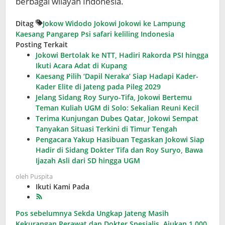
berbagai wilayah Indonesia.
Ditag
Jokow Widodo
Jokowi
Jokowi ke Lampung
Kaesang Pangarep
Psi
safari keliling Indonesia
Posting Terkait
Jokowi Bertolak ke NTT, Hadiri Rakorda PSI hingga
Ikuti Acara Adat di Kupang
Kaesang Pilih ‘Dapil Neraka’ Siap Hadapi Kader-
Kader Elite di Jateng pada Pileg 2029
Jelang Sidang Roy Suryo-Tifa, Jokowi Bertemu
Teman Kuliah UGM di Solo: Sekalian Reuni Kecil
Terima Kunjungan Dubes Qatar, Jokowi Sempat
Tanyakan Situasi Terkini di Timur Tengah
Pengacara Yakup Hasibuan Tegaskan Jokowi Siap
Hadir di Sidang Dokter Tifa dan Roy Suryo, Bawa
Ijazah Asli dari SD hingga UGM
oleh
Puspita
Ikuti Kami Pada
Navigasi
Pos sebelumnya
Sekda Ungkap Jateng Masih
Kekurangan Perawat dan Dokter Spesialis, Ajukan 1.000