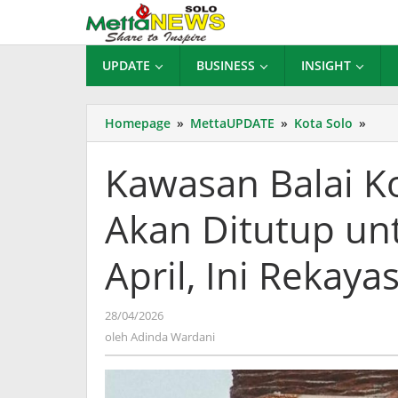
Lewati
ke
konten
UPDATE
BUSINESS
INSIGHT
Kaw
Homepage
»
MettaUPDATE
»
Kota Solo
»
Balai
Kota
Kawasan Balai K
Solo
Pasa
Akan Ditutup un
Ged
Akan
Ditu
April, Ini Rekaya
untu
Solo
Mena
oleh
28/04/2026
28-
Adinda
oleh
Adinda Wardani
29
Wardani
April
Ini