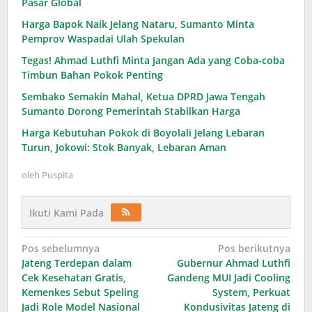
Pasar Global
Harga Bapok Naik Jelang Nataru, Sumanto Minta
Pemprov Waspadai Ulah Spekulan
Tegas! Ahmad Luthfi Minta Jangan Ada yang Coba-coba
Timbun Bahan Pokok Penting
Sembako Semakin Mahal, Ketua DPRD Jawa Tengah
Sumanto Dorong Pemerintah Stabilkan Harga
Harga Kebutuhan Pokok di Boyolali Jelang Lebaran
Turun, Jokowi: Stok Banyak, Lebaran Aman
oleh
Puspita
Ikuti Kami Pada
Navigasi
Pos sebelumnya
Pos berikutnya
Jateng Terdepan dalam
Gubernur Ahmad Luthfi
pos
Cek Kesehatan Gratis,
Gandeng MUI Jadi Cooling
Kemenkes Sebut Speling
System, Perkuat
Jadi Role Model Nasional
Kondusivitas Jateng di