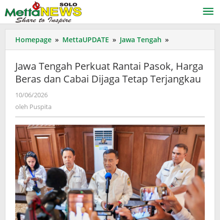
Lewati
ke
konten
Jawa
Homepage
»
MettaUPDATE
»
Jawa Tengah
»
Tengah
Perkuat
Jawa Tengah Perkuat Rantai Pasok, Harga
Rantai
Beras dan Cabai Dijaga Tetap Terjangkau
Pasok,
Harga
oleh
10/06/2026
Beras
Puspita
oleh
Puspita
dan
Cabai
Dijaga
Tetap
Terjangkau