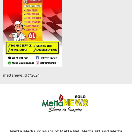
mettanews.id @2024
Metta Media consists of Metta FM, Metta EO and Metta