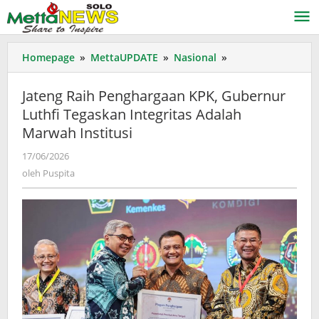
Lewati
ke
konten
Jateng
Homepage
»
MettaUPDATE
»
Nasional
»
Raih
Penghargaan
Jateng Raih Penghargaan KPK, Gubernur
KPK,
Luthfi Tegaskan Integritas Adalah
Gubernur
Marwah Institusi
Luthfi
Tegaskan
oleh
17/06/2026
Integritas
Puspita
oleh
Puspita
Adalah
Marwah
Institusi