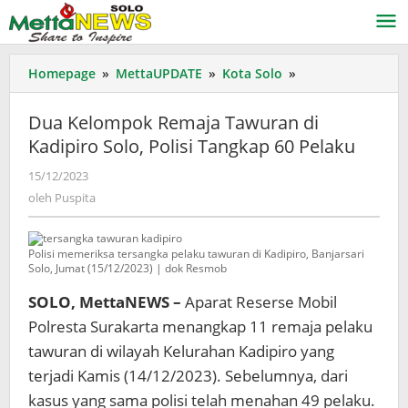
Lewati
ke
konten
Dua
Homepage
»
MettaUPDATE
»
Kota Solo
»
Kelompok
Remaja
Dua Kelompok Remaja Tawuran di
Tawuran
Kadipiro Solo, Polisi Tangkap 60 Pelaku
di
Kadipiro
oleh
15/12/2023
Solo,
Puspita
oleh
Puspita
Polisi
Tangkap
60
Polisi memeriksa tersangka pelaku tawuran di Kadipiro, Banjarsari
Pelaku
Solo, Jumat (15/12/2023) | dok Resmob
SOLO, MettaNEWS –
Aparat Reserse Mobil
Polresta Surakarta menangkap 11 remaja pelaku
tawuran di wilayah Kelurahan Kadipiro yang
terjadi Kamis (14/12/2023). Sebelumnya, dari
kasus yang sama polisi telah menahan 49 pelaku.