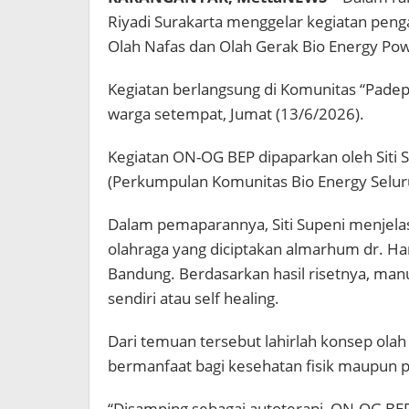
Pro
Riyadi Surakarta⁠ menggelar kegiatan pen
Olah Nafas dan Olah Gerak Bio Energy Po
Kegiatan berlangsung di Komunitas “Padepo
warga setempat, Jumat (13/6/2026).
Kegiatan ON-OG BEP dipaparkan oleh Siti 
(Perkumpulan Komunitas Bio Energy Selur
Dalam pemaparannya, Siti Supeni menjel
olahraga yang diciptakan almarhum dr. Har
Bandung. Berdasarkan hasil risetnya, m
sendiri atau self healing.
Dari temuan tersebut lahirlah konsep olah
bermanfaat bagi kesehatan fisik maupun ps
“Disamping sebagai autoterapi, ON-OG BEP