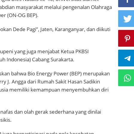
duktif
gabdian masyarakat melalui pengenalan Olahraga
wer (ON-OG BEP).
kan Dede Pagi”, Jaten, Karanganyar, dan diikuti
Supeni yang juga menjabat Ketua PKBSI
uh Indonesia) Cabang Surakarta.
askan bahwa Bio Energy Power (BEP) merupakan
ry J. Angga dari Rumah Sakit Hasan Sadikin
anusia memiliki kemampuan menyembuhkan diri
 nafas dan olah gerak sederhana yang dinilai
ikis.
 juga berpartisipasi pada pola kesehatan