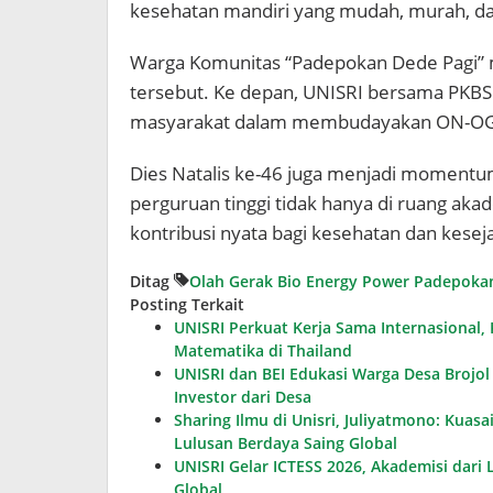
kesehatan mandiri yang mudah, murah, d
Warga Komunitas “Padepokan Dede Pagi”
tersebut. Ke depan, UNISRI bersama PKB
masyarakat dalam membudayakan ON-OG BE
Dies Natalis ke-46 juga menjadi moment
perguruan tinggi tidak hanya di ruang aka
kontribusi nyata bagi kesehatan dan kese
Ditag
Olah Gerak Bio Energy Power
Padepokan
Posting Terkait
UNISRI Perkuat Kerja Sama Internasional
Matematika di Thailand
UNISRI dan BEI Edukasi Warga Desa Brojo
Investor dari Desa
Sharing Ilmu di Unisri, Juliyatmono: Kuasai
Lulusan Berdaya Saing Global
UNISRI Gelar ICTESS 2026, Akademisi dari
Global