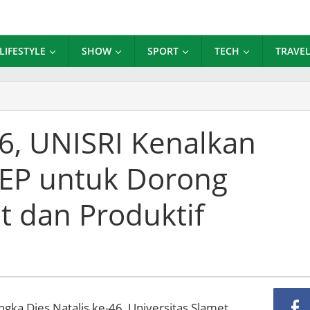
LIFESTYLE
SHOW
SPORT
TECH
TRAVE
s
alis
46, UNISRI Kenalkan
SRI
P untuk Dorong
nalkan
nam
-
t dan Produktif
P
tuk
rong
syarakat
hat
n
gka Dies Natalis ke-46, Universitas Slamet