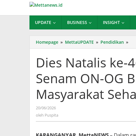
Lewati
ke
konten
UPDATE
BUSINESS
INSIGHT
Die
Homepage
»
MettaUPDATE
»
Pendidikan
»
Nat
ke-
Dies Natalis ke-
46,
UNI
Senam ON-OG BE
Ke
Se
ON
Masyarakat Seha
OG
BE
un
oleh
20/06/2026
Do
Puspita
oleh
Puspita
Ma
Se
da
KARANGANYAR, MettaNEWS
– Dalam ran