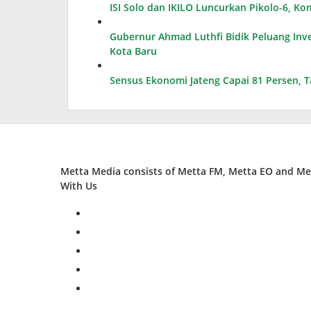
ISI Solo dan IKILO Luncurkan Pikolo-6, K
Gubernur Ahmad Luthfi Bidik Peluang Inves
Kota Baru
Sensus Ekonomi Jateng Capai 81 Persen, 
Metta Media consists of Metta FM, Metta EO and Met
With Us
facebook
twitter
instagram
whatsapp
youtube