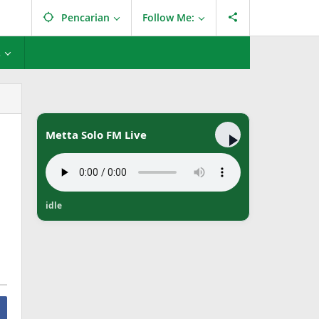
Pencarian
Follow Me:
L
Metta Solo FM Live
idle