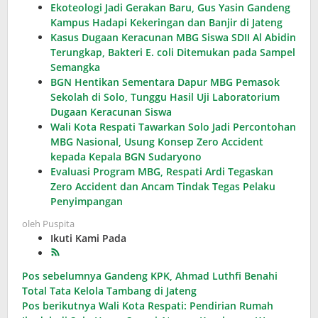
Ekoteologi Jadi Gerakan Baru, Gus Yasin Gandeng
Kampus Hadapi Kekeringan dan Banjir di Jateng
Kasus Dugaan Keracunan MBG Siswa SDII Al Abidin
Terungkap, Bakteri E. coli Ditemukan pada Sampel
Semangka
BGN Hentikan Sementara Dapur MBG Pemasok
Sekolah di Solo, Tunggu Hasil Uji Laboratorium
Dugaan Keracunan Siswa
Wali Kota Respati Tawarkan Solo Jadi Percontohan
MBG Nasional, Usung Konsep Zero Accident
kepada Kepala BGN Sudaryono
Evaluasi Program MBG, Respati Ardi Tegaskan
Zero Accident dan Ancam Tindak Tegas Pelaku
Penyimpangan
oleh
Puspita
Ikuti Kami Pada
Navigasi
Pos sebelumnya
Gandeng KPK, Ahmad Luthfi Benahi
Total Tata Kelola Tambang di Jateng
pos
Pos berikutnya
Wali Kota Respati: Pendirian Rumah