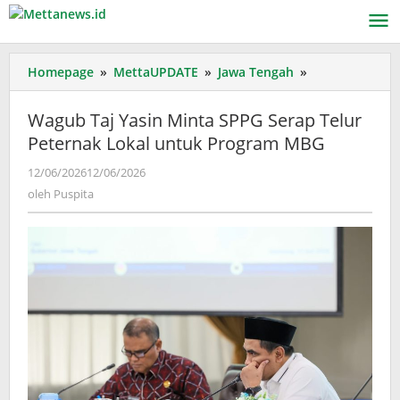
Lewati
ke
konten
Wagub
Homepage
»
MettaUPDATE
»
Jawa Tengah
»
Taj
Yasin
Wagub Taj Yasin Minta SPPG Serap Telur
Minta
Peternak Lokal untuk Program MBG
SPPG
Serap
oleh
12/06/2026
12/06/2026
Telur
Puspita
oleh
Puspita
Peternak
Lokal
untuk
Program
MBG