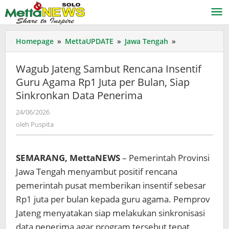
Lewati
ke
konten
Wagub
Homepage
»
MettaUPDATE
»
Jawa Tengah
»
Jateng
Sambut
Wagub Jateng Sambut Rencana Insentif
Rencana
Guru Agama Rp1 Juta per Bulan, Siap
Insentif
Sinkronkan Data Penerima
Guru
Agama
oleh
24/06/2026
Rp1
Puspita
oleh
Puspita
Juta
per
Bulan,
SEMARANG, MettaNEWS
– Pemerintah Provinsi
Siap
Sinkronkan
Jawa Tengah menyambut positif rencana
Data
pemerintah pusat memberikan insentif sebesar
Penerima
Rp1 juta per bulan kepada guru agama. Pemprov
Jateng menyatakan siap melakukan sinkronisasi
data penerima agar program tersebut tepat