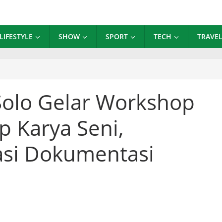
LIFESTYLE
SHOW
SPORT
TECH
TRAVE
A
ksen
Solo Gelar Workshop
o
ar
p Karya Seni,
rkshop
gelolaan
ip
rasi Dokumentasi
rya
i,
gkatkan
erasi
kumentasi
hasiswa
P