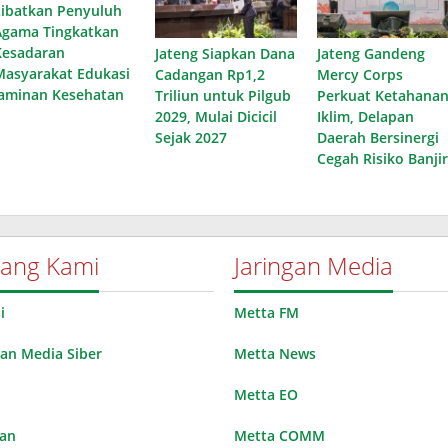
Libatkan Penyuluh
Agama Tingkatkan
Kesadaran
Jateng Siapkan Dana
Jateng Gandeng
Masyarakat Edukasi
Cadangan Rp1,2
Mercy Corps
Jaminan Kesehatan
Triliun untuk Pilgub
Perkuat Ketahana
2029, Mulai Dicicil
Iklim, Delapan
Sejak 2027
Daerah Bersinergi
Cegah Risiko Banjir
tang Kami
Jaringan Media
i
Metta FM
n Media Siber
Metta News
Metta EO
lan
Metta COMM