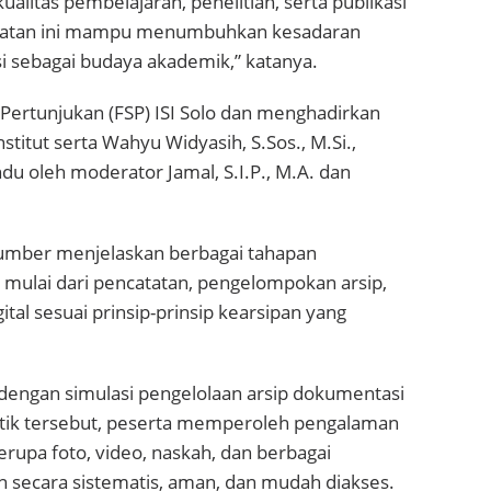
litas pembelajaran, penelitian, serta publikasi
giatan ini mampu menumbuhkan kesadaran
 sebagai budaya akademik,” katanya.
 Pertunjukan (FSP) ISI Solo dan menghadirkan
titut serta Wahyu Widyasih, S.Sos., M.Si.,
ndu oleh moderator Jamal, S.I.P., M.A. dan
sumber menjelaskan berbagai tahapan
 mulai dari pencatatan, pengelompokan arsip,
tal sesuai prinsip-prinsip kearsipan yang
 dengan simulasi pengelolaan arsip dokumentasi
raktik tersebut, peserta memperoleh pengalaman
upa foto, video, naskah, dan berbagai
 secara sistematis, aman, dan mudah diakses.