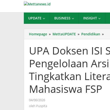
Lewati
ke
konten
UPDATE
BUSINESS
INSIGHT
UP
Homepage
»
MettaUPDATE
»
Pendidikan
»
Do
ISI
UPA Doksen ISI 
Sol
Gel
Pengelolaan Arsi
Wo
Pen
Ars
Tingkatkan Lite
Ka
Sen
Mahasiswa FSP
Tin
Lit
Do
oleh
04/06/2026
Ma
Puspita
oleh
Puspita
FS