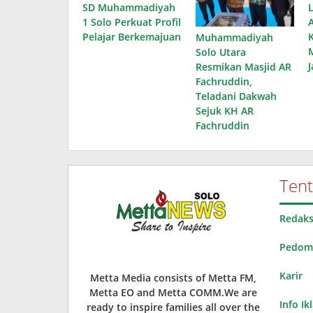
SD Muhammadiyah
1 Solo Perkuat Profil
Pelajar Berkemajuan
Muhammadiyah
Solo Utara
Resmikan Masjid AR
Fachruddin,
Teladani Dakwah
Sejuk KH AR
Fachruddin
Ten
Redaks
Pedoma
Karir
Metta Media consists of Metta FM,
Metta EO and Metta COMM.We are
Info Ik
ready to inspire families all over the