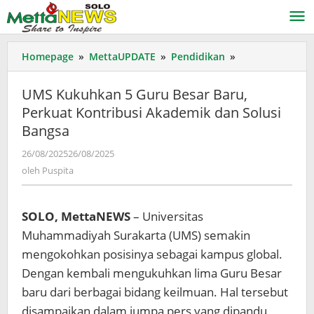
Lewati
ke
konten
UMS
Homepage
»
MettaUPDATE
»
Pendidikan
»
Kukuhkan
5
UMS Kukuhkan 5 Guru Besar Baru,
Guru
Perkuat Kontribusi Akademik dan Solusi
Besar
Bangsa
Baru,
Perkuat
oleh
26/08/2025
26/08/2025
Kontribusi
Puspita
oleh
Puspita
Akademik
dan
Solusi
SOLO, MettaNEWS
– Universitas
Bangsa
Muhammadiyah Surakarta (UMS) semakin
mengokohkan posisinya sebagai kampus global.
Dengan kembali mengukuhkan lima Guru Besar
baru dari berbagai bidang keilmuan. Hal tersebut
disampaikan dalam jumpa pers yang dipandu