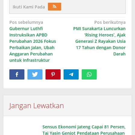
Ikuti Kami Pada
Navigasi
Pos sebelumnya
Pos berikutnya
Gubernur Luthfi
PMI Surakarta Luncurkan
pos
Instruksikan APBD
‘Rising Heroes’, Ajak
Perubahan 2026 Fokus
Generasi Z Rayakan Usia
Perbaikan Jalan, Ubah
17 Tahun dengan Donor
Anggaran Perubahan
Darah
untuk Infrastruktur
Jangan Lewatkan
Sensus Ekonomi Jateng Capai 81 Persen,
Taj Yasin Genjot Pendataan Perusahaan