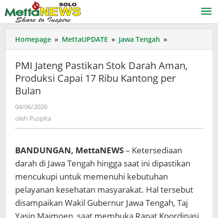
Lewati
ke
konten
PMI
Homepage
»
MettaUPDATE
»
Jawa Tengah
»
Jateng
Pastikan
PMI Jateng Pastikan Stok Darah Aman,
Stok
Produksi Capai 17 Ribu Kantong per
Darah
Bulan
Aman,
Produksi
oleh
04/06/2026
Capai
Puspita
oleh
Puspita
17
Ribu
Kantong
BANDUNGAN, MettaNEWS
– Ketersediaan
per
Bulan
darah di Jawa Tengah hingga saat ini dipastikan
mencukupi untuk memenuhi kebutuhan
pelayanan kesehatan masyarakat. Hal tersebut
disampaikan Wakil Gubernur Jawa Tengah, Taj
Yasin Maimoen, saat membuka Rapat Koordinasi