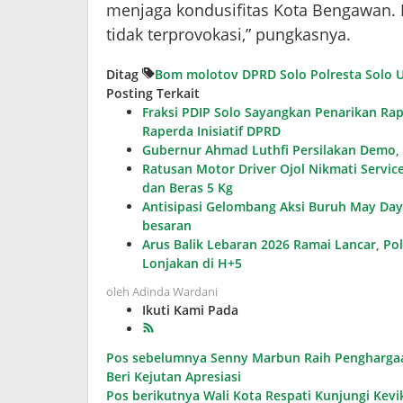
menjaga kondusifitas Kota Bengawan. 
tidak terprovokasi,” pungkasnya.
Ditag
Bom molotov
DPRD Solo
Polresta Solo
U
Posting Terkait
Fraksi PDIP Solo Sayangkan Penarikan Rap
Raperda Inisiatif DPRD
Gubernur Ahmad Luthfi Persilakan Demo,
Ratusan Motor Driver Ojol Nikmati Service
dan Beras 5 Kg
Antisipasi Gelombang Aksi Buruh May Day,
besaran
Arus Balik Lebaran 2026 Ramai Lancar, Pol
Lonjakan di H+5
oleh
Adinda Wardani
Ikuti Kami Pada
Navigasi
Pos sebelumnya
Senny Marbun Raih Penghargaan
Beri Kejutan Apresiasi
pos
Pos berikutnya
Wali Kota Respati Kunjungi Kevi