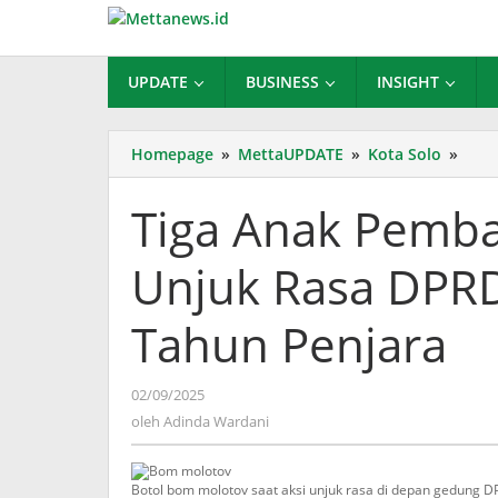
Lewati
ke
konten
UPDATE
BUSINESS
INSIGHT
Tiga
Homepage
»
MettaUPDATE
»
Kota Solo
»
Anak
Pem
Tiga Anak Pemb
Bom
Molo
Unjuk Rasa DPRD
di
Unju
Rasa
Tahun Penjara
DPR
Solo
Tera
oleh
02/09/2025
12
Adinda
oleh
Adinda Wardani
Tah
Wardani
Penj
Botol bom molotov saat aksi unjuk rasa di depan gedung DP