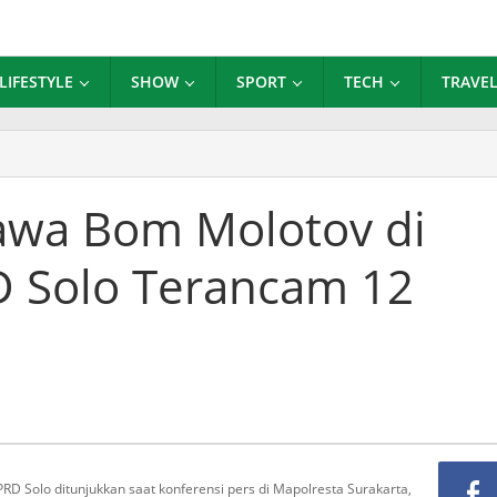
LIFESTYLE
SHOW
SPORT
TECH
TRAVE
bawa
awa Bom Molotov di
tov
 Solo Terancam 12
k
D
ncam
un
ara
RD Solo ditunjukkan saat konferensi pers di Mapolresta Surakarta,