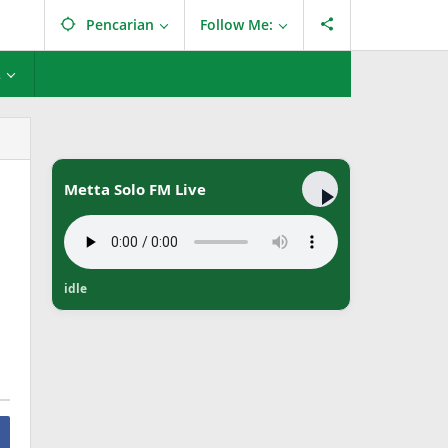
Pencarian
Follow Me:
L
Metta Solo FM Live
idle