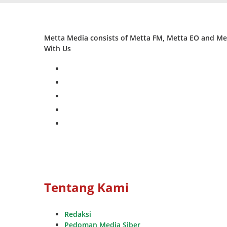
Metta Media consists of Metta FM, Metta EO and Met
With Us
facebook
twitter
instagram
whatsapp
youtube
Tentang Kami
Redaksi
Pedoman Media Siber