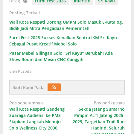
Ditag
Furni Fest 2026
Infertex
Sri Kayu
Posting Terkait
Wali Kota Respati Dorong UMKM Solo Masuk E-Katalog,
Bidik Jadi Mitra Pengadaan Pemerintah
Furni Fest 2025 Sukses Kenalkan Sentra IKM Sri Kayu
Sebagai Pusat Kreatif Mebel Solo
Pasar Mebel Gilingan Solo “Sri Kayu” Berubah! Ada
Show Room dan Mesin CNC Canggih
oleh
Puspita
Ikuti Kami Pada
Navigasi
Pos sebelumnya
Pos berikutnya
Wali Kota Respati Gandeng
Sekda Jateng Sumarno
pos
Suaraga Audiensi ke PMS,
Pimpin ALTI Jateng 2025-
Siapkan Langkah Menuju
2029, Targetkan Trail Run
Solo Wellness City 2030
Hadir di Seluruh