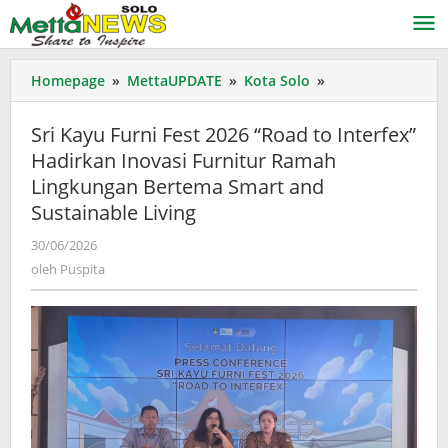
Lewati
ke
konten
Sri
Homepage
»
MettaUPDATE
»
Kota Solo
»
Kayu
Furni
Sri Kayu Furni Fest 2026 “Road to Interfex”
Fest
Hadirkan Inovasi Furnitur Ramah
2026
Lingkungan Bertema Smart and
“Road
to
Sustainable Living
Interfex”
oleh
30/06/2026
Hadirkan
Puspita
Inovasi
oleh
Puspita
Furnitur
Ramah
Lingkungan
Bertema
Smart
and
Sustainable
Living