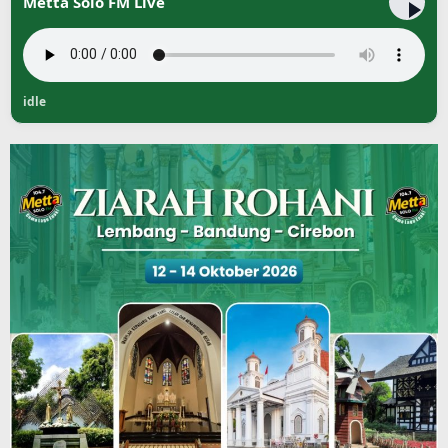
Metta Solo FM Live
idle