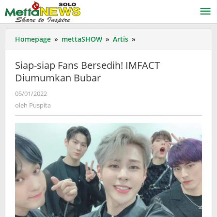
Lewati
ke
konten
Siap-
Homepage
»
mettaSHOW
»
Artis
»
siap
Fans
Siap-siap Fans Bersedih! IMFACT
Bersedih!
Diumumkan Bubar
IMFACT
Diumumkan
oleh
05/01/2022
Bubar
Puspita
oleh
Puspita