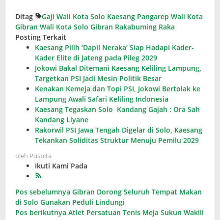
Ditag
Gaji Wali Kota Solo
Kaesang Pangarep
Wali Kota
Gibran
Wali Kota Solo Gibran Rakabuming Raka
Posting Terkait
Kaesang Pilih ‘Dapil Neraka’ Siap Hadapi Kader-
Kader Elite di Jateng pada Pileg 2029
Jokowi Bakal Ditemani Kaesang Keliling Lampung,
Targetkan PSI Jadi Mesin Politik Besar
Kenakan Kemeja dan Topi PSI, Jokowi Bertolak ke
Lampung Awali Safari Keliling Indonesia
Kaesang Tegaskan Solo Kandang Gajah : Ora Sah
Kandang Liyane
Rakorwil PSI Jawa Tengah Digelar di Solo, Kaesang
Tekankan Soliditas Struktur Menuju Pemilu 2029
oleh
Puspita
Ikuti Kami Pada
Navigasi
Pos sebelumnya
Gibran Dorong Seluruh Tempat Makan
di Solo Gunakan Peduli Lindungi
pos
Pos berikutnya
Atlet Persatuan Tenis Meja Sukun Wakili