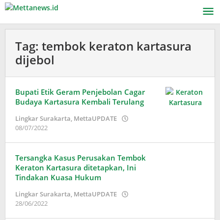
Lewati
ke
konten
Tag:
tembok keraton kartasura
dijebol
Bupati Etik Geram Penjebolan Cagar
Budaya Kartasura Kembali Terulang
Lingkar Surakarta
,
MettaUPDATE
oleh
08/07/2022
Adinda
Wardani
Tersangka Kasus Perusakan Tembok
Keraton Kartasura ditetapkan, Ini
Tindakan Kuasa Hukum
Lingkar Surakarta
,
MettaUPDATE
oleh
28/06/2022
Adinda