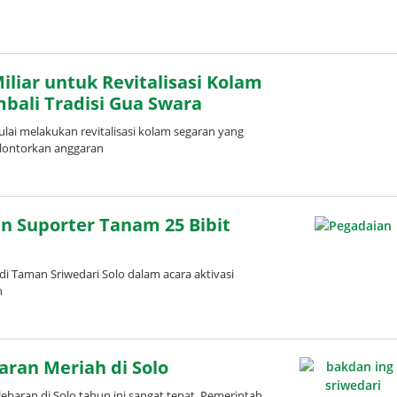
leh
uspita
liar untuk Revitalisasi Kolam
bali Tradisi Gua Swara
ai melakukan revitalisasi kolam segaran yang
elontorkan anggaran
n Suporter Tanam 25 Bibit
 Taman Sriwedari Solo dalam acara aktivasi
n
aran Meriah di Solo
aran di Solo tahun ini sangat tepat. Pemerintah