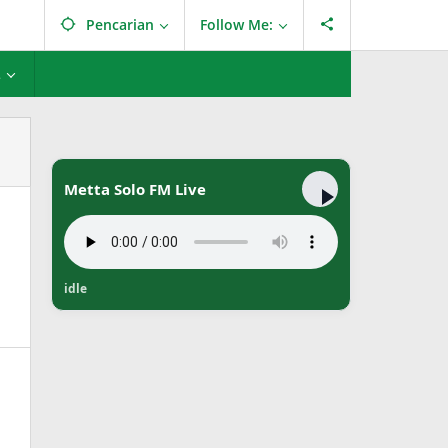
Pencarian
Follow Me:
L
Metta Solo FM Live
idle