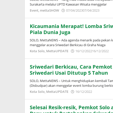
Surakarta melalui UPTD Kawasan Wisata menggelar
oleh
Event
,
mettaSHOW
07/04/2023
07/04/2023
Puspit
Kicaumania Merapat! Lomba Sriw
Piala Dunia Juga
SOLO, MettaNEWS – Ada agenda menarik pada pekan ke
menggelar acara Sriwedari Berkicau di Graha Niaga
o
Kota Solo
,
MettaUPDATE
16/12/2022
16/12/2022
A
W
Sriwedari Berkicau, Cara Pemko
Sriwedari Usai Ditutup 5 Tahun
SOLO, MettaNEWS – Untuk menghidupkan kembali Taman
(Disbudpar) akan menggelar event lomba burung berkic
oleh
Kota Solo
,
MettaUPDATE
16/12/2022
Adinda
Wardani
Selesai Resik-resik, Pemkot Sol