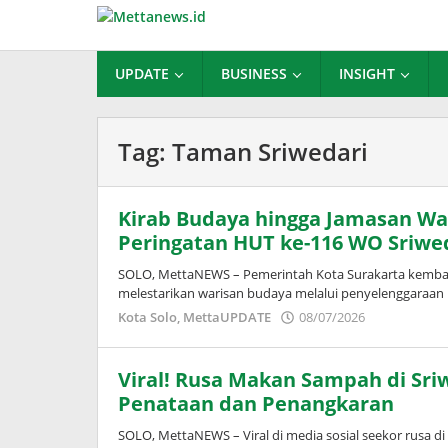
Lewati
ke
konten
UPDATE
BUSINESS
INSIGHT
Tag:
Taman Sriwedari
Kirab Budaya hingga Jamasan Wa
Peringatan HUT ke-116 WO Sriwe
SOLO, MettaNEWS – Pemerintah Kota Surakarta kemb
melestarikan warisan budaya melalui penyelenggaraan 
oleh
Kota Solo
,
MettaUPDATE
08/07/2026
Puspita
Viral! Rusa Makan Sampah di Sri
Penataan dan Penangkaran
SOLO, MettaNEWS – Viral di media sosial seekor rusa 