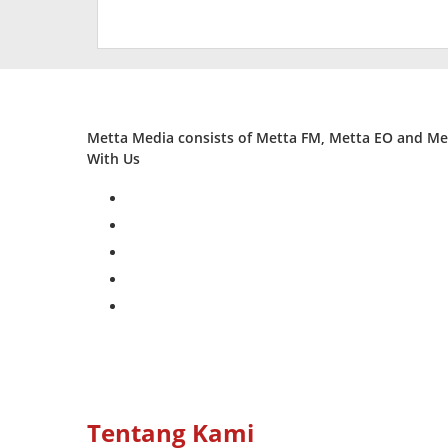
Metta Media consists of Metta FM, Metta EO and Met
With Us
facebook
twitter
instagram
whatsapp
youtube
Tentang Kami