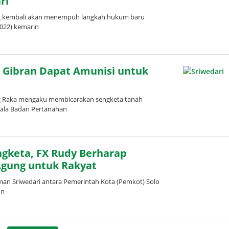
ri
ng kembali akan menempuh langkah hukum baru
022) kemarin
, Gibran Dapat Amunisi untuk
g Raka mengaku membicarakan sengketa tanah
pala Badan Pertanahan
leh
dinda
ardani
ngketa, FX Rudy Berharap
Agung untuk Rakyat
an Sriwedari antara Pemerintah Kota (Pemkot) Solo
un
leh
dinda
ardani