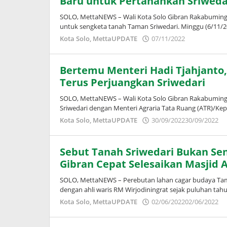
Baru untuk Pertahankan Sriweda
SOLO, MettaNEWS – Wali Kota Solo Gibran Rakabumi
untuk sengketa tanah Taman Sriwedari. Minggu (6/11/2
oleh
Kota Solo
,
MettaUPDATE
07/11/2022
Puspita
Bertemu Menteri Hadi Tjahjanto
Terus Perjuangkan Sriwedari
SOLO, MettaNEWS – Wali Kota Solo Gibran Rakabumin
Sriwedari dengan Menteri Agraria Tata Ruang (ATR)/Ke
o
Kota Solo
,
MettaUPDATE
30/09/2022
30/09/2022
A
W
Sebut Tanah Sriwedari Bukan Se
Gibran Cepat Selesaikan Masjid 
SOLO, MettaNEWS – Perebutan lahan cagar budaya Tam
dengan ahli waris RM Wirjodiningrat sejak puluhan tah
o
Kota Solo
,
MettaUPDATE
02/06/2022
02/06/2022
A
W