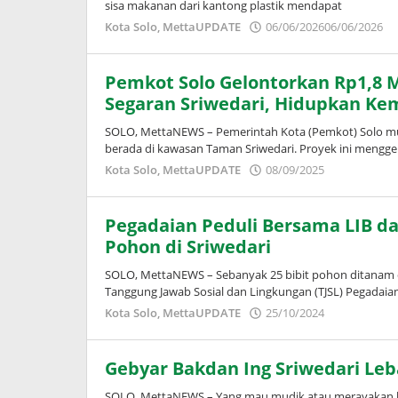
sisa makanan dari kantong plastik mendapat
o
Kota Solo
,
MettaUPDATE
06/06/2026
06/06/2026
P
Pemkot Solo Gelontorkan Rp1,8 Mi
Segaran Sriwedari, Hidupkan Kem
SOLO, MettaNEWS – Pemerintah Kota (Pemkot) Solo mul
berada di kawasan Taman Sriwedari. Proyek ini mengg
oleh
Kota Solo
,
MettaUPDATE
08/09/2025
Puspita
Pegadaian Peduli Bersama LIB da
Pohon di Sriwedari
SOLO, MettaNEWS – Sebanyak 25 bibit pohon ditanam di
Tanggung Jawab Sosial dan Lingkungan (TJSL) Pegadaia
oleh
Kota Solo
,
MettaUPDATE
25/10/2024
Adinda
Wardani
Gebyar Bakdan Ing Sriwedari Leb
SOLO, MettaNEWS – Yang mau mudik atau merayakan leb