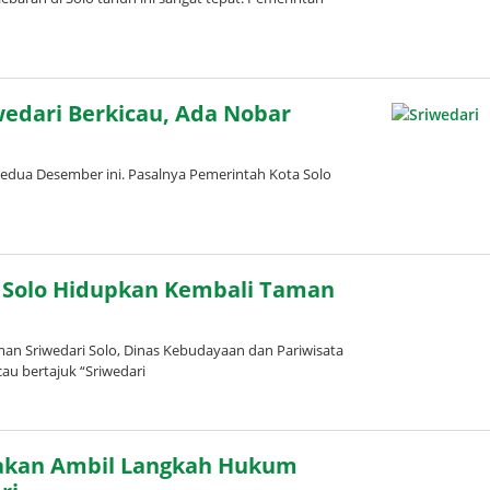
a
edari Berkicau, Ada Nobar
dua Desember ini. Pasalnya Pemerintah Kota Solo
leh
dinda
ardani
t Solo Hidupkan Kembali Taman
 Sriwedari Solo, Dinas Kebudayaan dan Pariwisata
au bertajuk “Sriwedari
o akan Ambil Langkah Hukum