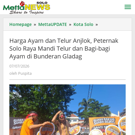
Lewati
ke
konten
Harga
Homepage
»
MettaUPDATE
»
Kota Solo
»
Ayam
dan
Harga Ayam dan Telur Anjlok, Peternak
Telur
Solo Raya Mandi Telur dan Bagi-bagi
Anjlok,
Ayam di Bunderan Gladag
Peternak
Solo
oleh
07/07/2026
Raya
Puspita
oleh
Puspita
Mandi
Telur
dan
Bagi-
bagi
Ayam
di
Bunderan
Gladag