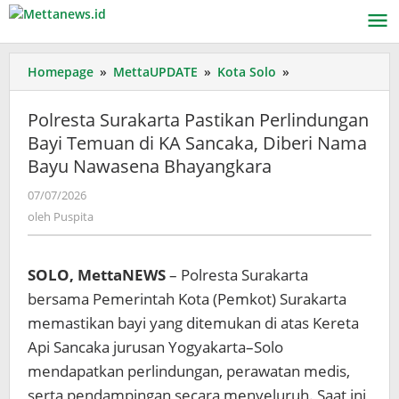
Lewati
ke
konten
Polresta
Homepage
»
MettaUPDATE
»
Kota Solo
»
Surakarta
Pastikan
Polresta Surakarta Pastikan Perlindungan
Perlindungan
Bayi Temuan di KA Sancaka, Diberi Nama
Bayi
Bayu Nawasena Bhayangkara
Temuan
di
oleh
07/07/2026
KA
Puspita
oleh
Puspita
Sancaka,
Diberi
Nama
SOLO, MettaNEWS
– Polresta Surakarta
Bayu
Nawasena
bersama Pemerintah Kota (Pemkot) Surakarta
Bhayangkara
memastikan bayi yang ditemukan di atas Kereta
Api Sancaka jurusan Yogyakarta–Solo
mendapatkan perlindungan, perawatan medis,
serta pendampingan secara menyeluruh. Saat ini