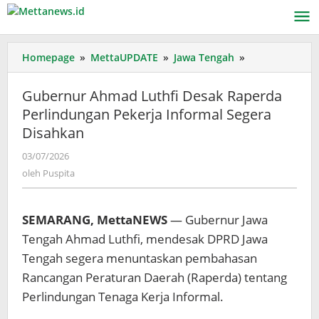
Lewati
ke
konten
Gubernur
Homepage
»
MettaUPDATE
»
Jawa Tengah
»
Ahmad
Luthfi
Gubernur Ahmad Luthfi Desak Raperda
Desak
Perlindungan Pekerja Informal Segera
Raperda
Disahkan
Perlindungan
Pekerja
oleh
03/07/2026
Informal
Puspita
oleh
Puspita
Segera
Disahkan
SEMARANG, MettaNEWS
— Gubernur Jawa
Tengah Ahmad Luthfi, mendesak DPRD Jawa
Tengah segera menuntaskan pembahasan
Rancangan Peraturan Daerah (Raperda) tentang
Perlindungan Tenaga Kerja Informal.