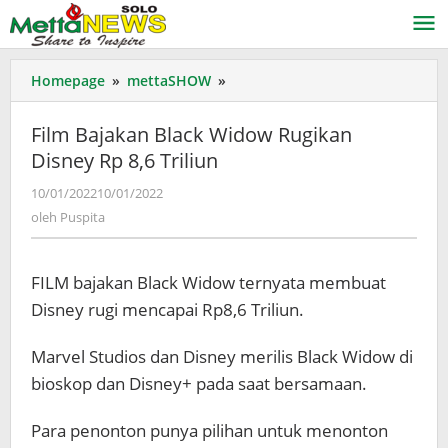
Lewati
ke
konten
Film
Homepage
»
mettaSHOW
»
Bajakan
Black
Film Bajakan Black Widow Rugikan
Widow
Disney Rp 8,6 Triliun
Rugikan
Disney
oleh
10/01/2022
10/01/2022
Rp
Puspita
oleh
Puspita
8,6
Triliun
FILM bajakan Black Widow ternyata membuat
Disney rugi mencapai Rp8,6 Triliun.
Marvel Studios dan Disney merilis Black Widow di
bioskop dan Disney+ pada saat bersamaan.
Para penonton punya pilihan untuk menonton