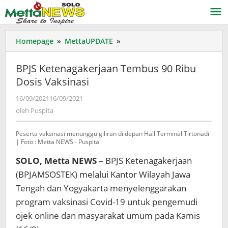
Lewati
ke
konten
BPJS
Homepage
»
MettaUPDATE
»
Ketenagakerjaan
Tembus
BPJS Ketenagakerjaan Tembus 90 Ribu
90
Dosis Vaksinasi
Ribu
Dosis
oleh
16/09/2021
16/09/2021
Vaksinasi
Puspita
oleh
Puspita
Peserta vaksinasi menunggu giliran di depan Hall Terminal Tirtonadi
| Foto : Metta NEWS - Puspita
SOLO, Metta NEWS
– BPJS Ketenagakerjaan
(BPJAMSOSTEK) melalui Kantor Wilayah Jawa
Tengah dan Yogyakarta menyelenggarakan
program vaksinasi Covid-19 untuk pengemudi
ojek online dan masyarakat umum pada Kamis