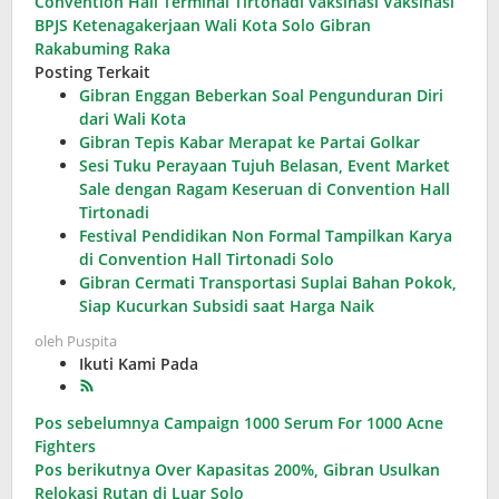
Convention Hall Terminal Tirtonadi
vaksinasi
Vaksinasi
BPJS Ketenagakerjaan
Wali Kota Solo Gibran
Rakabuming Raka
Posting Terkait
Gibran Enggan Beberkan Soal Pengunduran Diri
dari Wali Kota
Gibran Tepis Kabar Merapat ke Partai Golkar
Sesi Tuku Perayaan Tujuh Belasan, Event Market
Sale dengan Ragam Keseruan di Convention Hall
Tirtonadi
Festival Pendidikan Non Formal Tampilkan Karya
di Convention Hall Tirtonadi Solo
Gibran Cermati Transportasi Suplai Bahan Pokok,
Siap Kucurkan Subsidi saat Harga Naik
oleh
Puspita
Ikuti Kami Pada
Navigasi
Pos sebelumnya
Campaign 1000 Serum For 1000 Acne
Fighters
pos
Pos berikutnya
Over Kapasitas 200%, Gibran Usulkan
Relokasi Rutan di Luar Solo