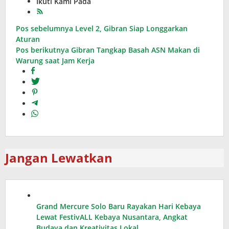
Ikuti Kami Pada
Navigasi
Pos sebelumnya
Level 2, Gibran Siap Longgarkan
Aturan
pos
Pos berikutnya
Gibran Tangkap Basah ASN Makan di
Warung saat Jam Kerja
Jangan Lewatkan
Grand Mercure Solo Baru Rayakan Hari Kebaya
Lewat FestivALL Kebaya Nusantara, Angkat
Budaya dan Kreativitas Lokal