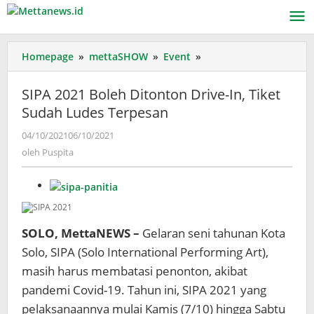
Lewati
ke
konten
SIPA
Homepage
»
mettaSHOW
»
Event
»
2021
Boleh
SIPA 2021 Boleh Ditonton Drive-In, Tiket
Ditonton
Sudah Ludes Terpesan
Drive-
In,
oleh
04/10/2021
06/10/2021
Tiket
Puspita
oleh
Puspita
Sudah
Ludes
Terpesan
SOLO, MettaNEWS –
Gelaran seni tahunan Kota
Solo, SIPA (Solo International Performing Art),
masih harus membatasi penonton, akibat
pandemi Covid-19. Tahun ini, SIPA 2021 yang
pelaksanaannya mulai Kamis (7/10) hingga Sabtu