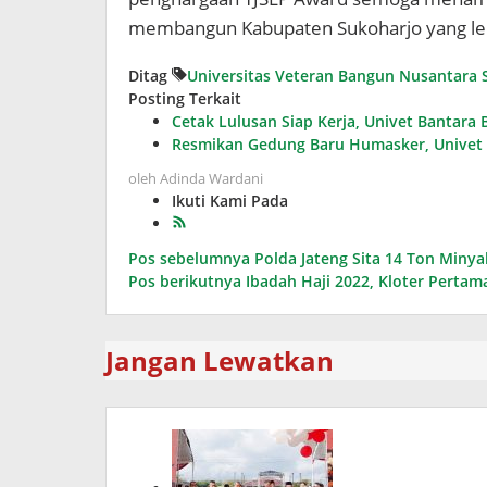
membangun Kabupaten Sukoharjo yang leb
Ditag
Universitas Veteran Bangun Nusantara 
Posting Terkait
Cetak Lulusan Siap Kerja, Univet Bantara
Resmikan Gedung Baru Humasker, Univet
oleh
Adinda Wardani
Ikuti Kami Pada
Navigasi
Pos sebelumnya
Polda Jateng Sita 14 Ton Miny
Pos berikutnya
Ibadah Haji 2022, Kloter Perta
pos
Jangan Lewatkan