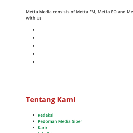
Metta Media consists of Metta FM, Metta EO and Met
With Us
facebook
twitter
instagram
whatsapp
youtube
Tentang Kami
Redaksi
Pedoman Media Siber
Karir