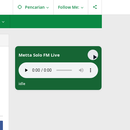
Pencarian
Follow Me:
L
Metta Solo FM Live
idle