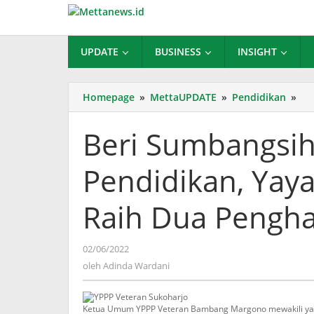
Lewati
ke
konten
UPDATE
BUSINESS
INSIGHT
Ber
Homepage
»
MettaUPDATE
»
Pendidikan
»
Su
Ny
Beri Sumbangsih
di
Bi
Pendidikan, Yay
Pen
Ya
Ve
Raih Dua Pengh
Su
Rai
Du
oleh
02/06/2022
Pe
Adinda
oleh
Adinda Wardani
Wardani
Ketua Umum YPPP Veteran Bambang Margono mewakili yay