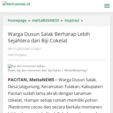
Lewati
ke
konten
Warga
Homepage
»
mettaBUSINESS
»
Inspirasi
»
Dusun
Salak
Warga Dusun Salak Berharap Lebih
Berharap
Sejahtera dari Biji Cokelat
Lebih
Sejahtera
oleh
04/11/2021
04/11/2021
dari
Puspita
oleh
Puspita
Biji
Cokelat
Buah, biji dan minuman dari biji kakao | MettaNews/mg1
PACITAN, MettaNEWS –
Warga Dusun Salak,
Desa Jatigunung, Kecamatan Tulakan, Kabupaten
Pacitan sudah lama akrab dengan tanaman
cokelat. Hampir setiap rumah memiliki pohon
Theobroma cacao
dan secara berkala memanen