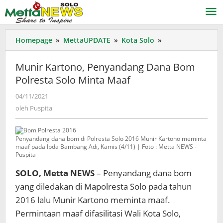
Lewati
ke
konten
Munir
Homepage
»
MettaUPDATE
»
Kota Solo
»
Kartono,
Penyandang
Munir Kartono, Penyandang Dana Bom
Dana
Polresta Solo Minta Maaf
Bom
Polresta
oleh
04/11/2021
Solo
Puspita
oleh
Puspita
Minta
Maaf
Penyandang dana bom di Polresta Solo 2016 Munir Kartono meminta
maaf pada Ipda Bambang Adi, Kamis (4/11) | Foto : Metta NEWS -
Puspita
SOLO, Metta NEWS
– Penyandang dana bom
yang diledakan di Mapolresta Solo pada tahun
2016 lalu Munir Kartono meminta maaf.
Permintaan maaf difasilitasi Wali Kota Solo,