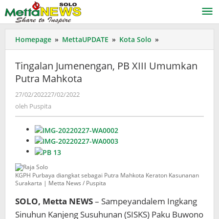
Lewati
ke
konten
Tingalan
Homepage
»
MettaUPDATE
»
Kota Solo
»
Jumenengan,
PB
Tingalan Jumenengan, PB XIII Umumkan
XIII
Putra Mahkota
Umumkan
Putra
oleh
27/02/2022
27/02/2022
Mahkota
Puspita
oleh
Puspita
KGPH Purbaya diangkat sebagai Putra Mahkota Keraton Kasunanan
Surakarta | Metta News / Puspita
SOLO, Metta NEWS
– Sampeyandalem Ingkang
Sinuhun Kanjeng Susuhunan (SISKS) Paku Buwono