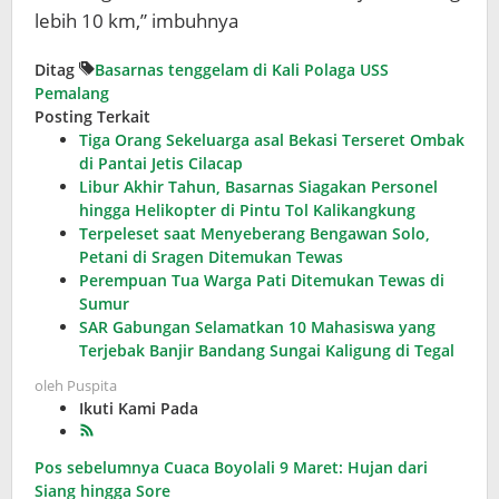
lebih 10 km,” imbuhnya
Ditag
Basarnas
tenggelam di Kali Polaga
USS
Pemalang
Posting Terkait
Tiga Orang Sekeluarga asal Bekasi Terseret Ombak
di Pantai Jetis Cilacap
Libur Akhir Tahun, Basarnas Siagakan Personel
hingga Helikopter di Pintu Tol Kalikangkung
Terpeleset saat Menyeberang Bengawan Solo,
Petani di Sragen Ditemukan Tewas
Perempuan Tua Warga Pati Ditemukan Tewas di
Sumur
SAR Gabungan Selamatkan 10 Mahasiswa yang
Terjebak Banjir Bandang Sungai Kaligung di Tegal
oleh
Puspita
Ikuti Kami Pada
Navigasi
Pos sebelumnya
Cuaca Boyolali 9 Maret: Hujan dari
Siang hingga Sore