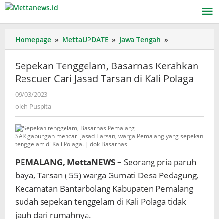
Lewati
ke
konten
Sepekan
Homepage
»
MettaUPDATE
»
Jawa Tengah
»
Tenggelam,
Basarnas
Sepekan Tenggelam, Basarnas Kerahkan
Kerahkan
Rescuer Cari Jasad Tarsan di Kali Polaga
Rescuer
Cari
oleh
09/03/2023
Jasad
Puspita
oleh
Puspita
Tarsan
di
Kali
SAR gabungan mencari jasad Tarsan, warga Pemalang yang sepekan
Polaga
tenggelam di Kali Polaga. | dok Basarnas
PEMALANG, MettaNEWS –
Seorang pria paruh
baya, Tarsan ( 55) warga Gumati Desa Pedagung,
Kecamatan Bantarbolang Kabupaten Pemalang
sudah sepekan tenggelam di Kali Polaga tidak
jauh dari rumahnya.